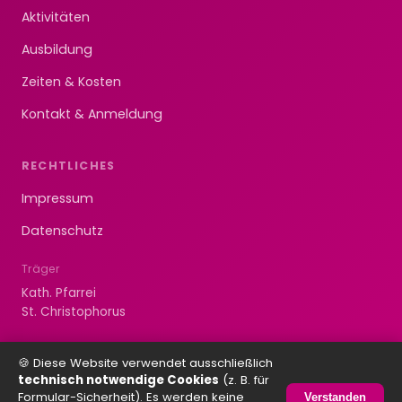
Aktivitäten
Ausbildung
Zeiten & Kosten
Kontakt & Anmeldung
RECHTLICHES
Impressum
Datenschutz
Träger
Kath. Pfarrei
St. Christophorus
🍪 Diese Website verwendet ausschließlich
technisch notwendige Cookies
(z. B. für
Formular-Sicherheit). Es werden keine
© 2026 Kita St. Johannes Haldensleben
Verstanden